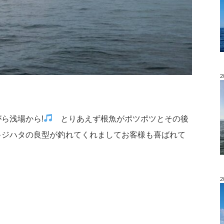
2
ら浅場から!
とりあえず根魚がポツポツとその後
キジハタの良型が釣れてくれましてお客様も喜ばれて
2