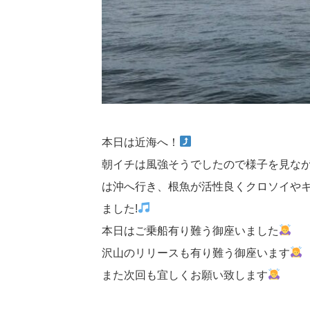
本日は近海へ！
朝イチは風強そうでしたので様子を見なが
は沖へ行き、根魚が活性良くクロソイや
ました!
本日はご乗船有り難う御座いました
沢山のリリースも有り難う御座います
また次回も宜しくお願い致します