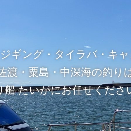
・ジギング・
タイラバ・キャ
佐渡・粟島・中深海の釣り
り船 たいがにお任せくださ