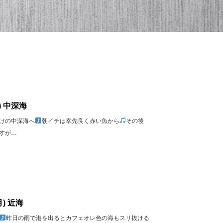
) 中深海
けの中深海へ
朝イチは幸先良く赤い魚から
その後
すが…
月) 近海
昨日の雨で港を出るとカフェオレ色の海もスリ抜ける