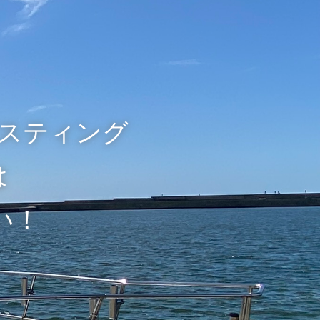
スティング
は
い！