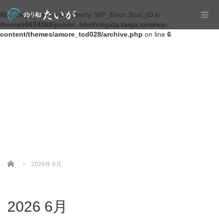
Warning
: Undefined property: WP_Error::$cat_ID in
/home/r0834368/public_html/niigata-taiga.com/wp-
content/themes/amore_tcd028/archive.php
on line
6
Home
2026年 6月
2026 6月