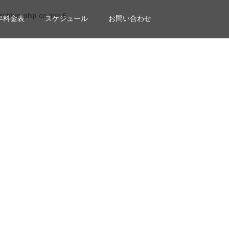
rchive.php
on line
6
年料金表
スケジュール
お問い合わせ