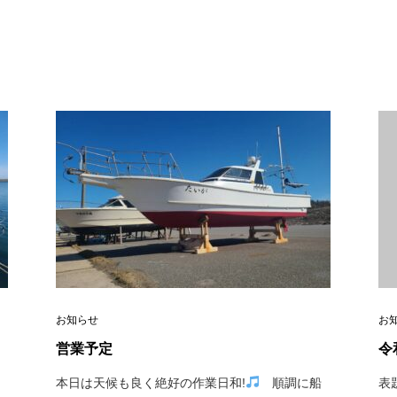
お知らせ
お
営業予定
令
本日は天候も良く絶好の作業日和!
順調に船
表