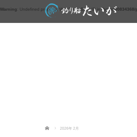
Warning
: Undefined property: WP_Error::$cat_ID in
/home/r0834368/
Home
2026年 2月