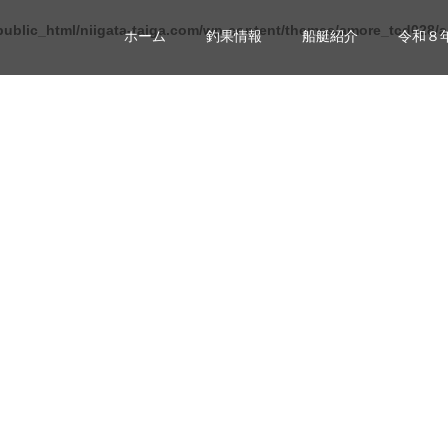
public_html/niigata-taiga.com/wp-content/themes/amore_tcd028/a
ホーム
釣果情報
船艇紹介
令和８